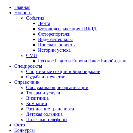
Главная
Новости
События
Лента
Фотовидеофиксация ГИБДД
4
Фоторепортажи
Видеоматериалы
Прислать новость
Истории успеха
СМИ
Русское Радио и Европа Плюс Биробиджан
Спецпроекты
Спортивные секции в Биробиджане
Судьба и отечество
Справочник
Обслуживающие организации
Товары и услуги
Визитница
Компании
Расписание транспорта
Детская больница
Полезные телефоны
Фото
Конкурсы