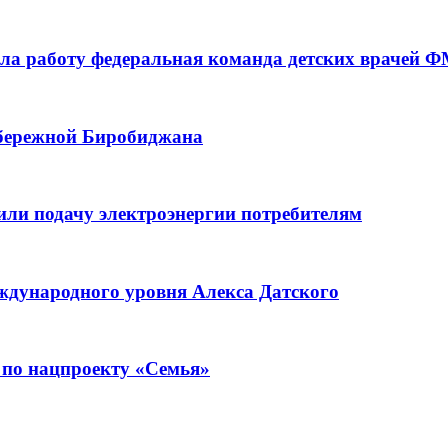
а работу федеральная команда детских врачей 
абережной Биробиджана
или подачу электроэнергии потребителям
ждународного уровня Алекса Датского
 по нацпроекту «Семья»