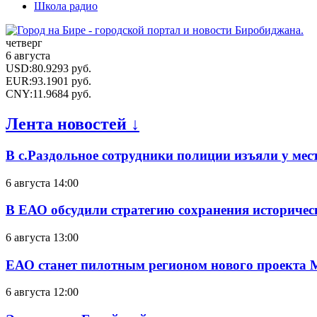
Школа радио
четверг
6 августа
USD
:
80.9293
руб.
EUR
:
93.1901
руб.
CNY
:
11.9684
руб.
Лента новостей ↓
В с.Раздольное сотрудники полиции изъяли у ме
6 августа 14:00
В ЕАО обсудили стратегию сохранения историчес
6 августа 13:00
ЕАО станет пилотным регионом нового проекта 
6 августа 12:00