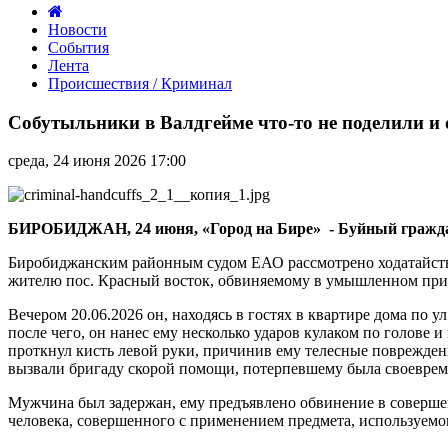
Новости
События
Лента
Происшествия / Криминал
Собутыльники
в
Собутыльники в Валдгейме что-то не поделили и 
Валдгейме
что-
среда, 24 июня 2026 17:00
то
не
поделили
и
БИРОБИДЖАН, 24 июня, «Город на Бире» - Буйный гражда
один
зверски
Биробиджанским районным судом ЕАО рассмотрено ходатайств
избил
жителю пос. Красный восток, обвиняемому в умышленном прич
другого
Вечером 20.06.2026 он, находясь в гостях в квартире дома по 
после чего, он нанес ему несколько ударов кулаком по голове 
проткнул кисть левой руки, причинив ему телесные поврежден
вызвали бригаду скорой помощи, потерпевшему была своеврем
Мужчина был задержан, ему предъявлено обвинение в совершен
человека, совершенного с применением предмета, используемог