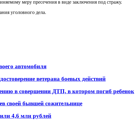
иняемому меру пресечения в виде заключения под стражу.
ания уголовного дела.
воего автомобиля
остоверение ветерана боевых действий
нению в совершении ДТП, в котором погиб ребенок
оев своей бывшей сожительнице
ли 4,6 млн рублей