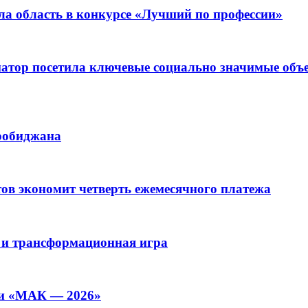
ла область в конкурсе «Лучший по профессии»
рнатор посетила ключевые социально значимые о
иробиджана
ов экономит четверть ежемесячного платежа
 и трансформационная игра
ии «МАК — 2026»