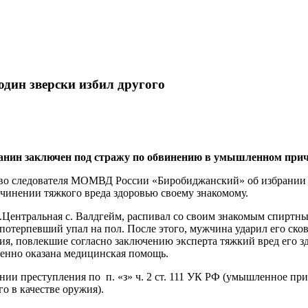
один зверски избил другого
нин заключен под стражу по обвинению в умышленном прич
о следователя МОМВД России «Биробиджанский» об избрании м
инении тяжкого вреда здоровью своему знакомому.
ул.Центральная с. Валдгейм, распивал со своим знакомым спиртн
и потерпевший упал на пол. После этого, мужчина ударил его ско
ия, повлекшие согласно заключению эксперта тяжкий вред его 
енно оказана медицинская помощь.
ии преступления по п. «з» ч. 2 ст. 111 УК РФ (умышленное при
о в качестве оружия).