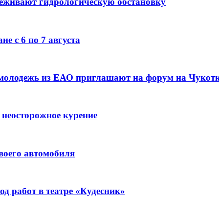
леживают гидрологическую обстановку
е с 6 по 7 августа
 молодежь из ЕАО приглашают на форум на Чукот
 неосторожное курение
воего автомобиля
д работ в театре «Кудесник»