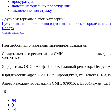
прокуратура
нанесение телесных повреждений
заключение под стражу
Другие материалы в этой категории:
Целую плантацию конопли взрастила на своем огороде жите
Наверх
Joomla SEF URLs by Artio
При любом использовании материалов ссылка на
gorodnabire.ru
Свидетельство о регистрации СМИ
ЭЛ № ФС 77-65771
выдано 
мая 2016 г.
Учредитель: ООО «Альфа Плюс». Главный редактор: Петрук А
Юридический адрес: 679015, г. Биробиджан, ул. Невская, 18а, п
Адрес нахождения редакции СМИ: 679015, г. Биробиджан, ул. Н
16+