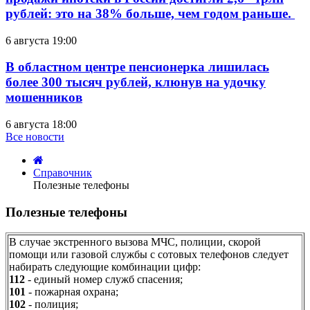
рублей: это на 38% больше, чем годом раньше.
6 августа 19:00
В областном центре пенсионерка лишилась
более 300 тысяч рублей, клюнув на удочку
мошенников
6 августа 18:00
Все новости
Справочник
Полезные телефоны
Полезные телефоны
понедельник,
В случае экстренного вызова МЧС, полиции, скорой
07
помощи или газовой службы с сотовых телефонов следует
декабря
набирать следующие комбинации цифр:
2009
112
- единый номер служб спасения;
11:20
101
- пожарная охрана;
102
- полиция;