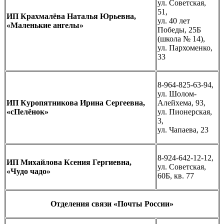
ул. Советская,
51,
ИП Крахмалёва Наталья Юрьевна,
ул. 40 лет
«Маленькие ангелы»
Победы, 25Б
(школа № 14),
ул. Пархоменко,
33
8-964-825-63-94,
ул. Шолом-
ИП Куропятникова Ирина Сергеевна,
Алейхема, 93,
«сПелёнок»
ул. Пионерская,
3,
ул. Чапаева, 23
8-924-642-12-12,
ИП Михайлова Ксения Гергиевна,
ул. Советская,
«Чудо чадо»
60Б, кв. 77
Отделения связи «Почты России»