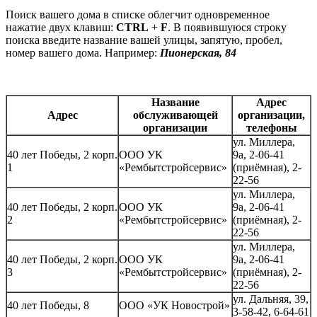
Поиск вашего дома в списке облегчит одновременное
нажатие двух клавиш:
CTRL
+
F
. В появившуюся строку
поиска введите название вашей улицы, запятую, пробел,
номер вашего дома. Например:
Пионерская, 84
Название
Адрес
Адрес
обслуживающей
организации,
организации
телефоны
ул. Миллера,
40 лет Победы, 2 корп.
ООО УК
9а, 2-06-41
1
«Рембытстройсервис»
(приёмная), 2-
22-56
ул. Миллера,
40 лет Победы, 2 корп.
ООО УК
9а, 2-06-41
2
«Рембытстройсервис»
(приёмная), 2-
22-56
ул. Миллера,
40 лет Победы, 2 корп.
ООО УК
9а, 2-06-41
3
«Рембытстройсервис»
(приёмная), 2-
22-56
ул. Дальняя, 39,
40 лет Победы, 8
ООО «УК Новострой»
3-58-42, 6-64-61