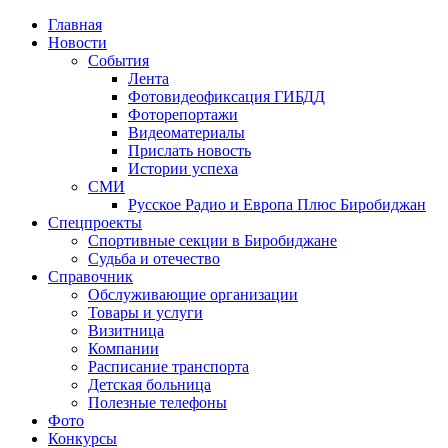
Главная
Новости
События
Лента
Фотовидеофиксация ГИБДД
3
Фоторепортажи
Видеоматериалы
Прислать новость
Истории успеха
СМИ
Русское Радио и Европа Плюс Биробиджан
Спецпроекты
Спортивные секции в Биробиджане
Судьба и отечество
Справочник
Обслуживающие организации
Товары и услуги
Визитница
Компании
Расписание транспорта
Детская больница
Полезные телефоны
Фото
Конкурсы