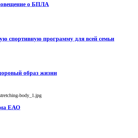
оповещение о БПЛА
ую спортивную программу для всей семьи
здоровый образ жизни
зма ЕАО