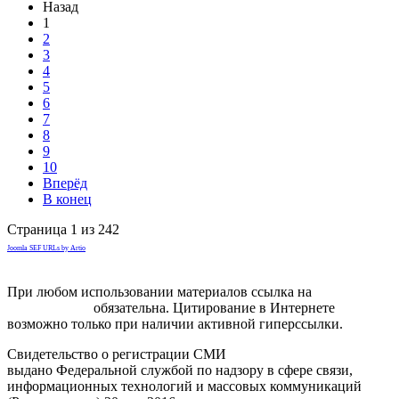
Назад
1
2
3
4
5
6
7
8
9
10
Вперёд
В конец
Страница 1 из 242
Joomla SEF URLs by Artio
При любом использовании материалов ссылка на
gorodnabire.ru
обязательна. Цитирование в Интернете
возможно только при наличии активной гиперссылки.
Свидетельство о регистрации СМИ
ЭЛ № ФС 77-65771
выдано Федеральной службой по надзору в сфере связи,
информационных технологий и массовых коммуникаций