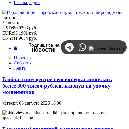
Школа радио
пятница
7 августа
USD
:
80.9293
руб.
EUR
:
93.1901
руб.
CNY
:
11.9684
руб.
Подпишись на
НОВОСТИ!
Новости
События
Лента
Происшествия
/
В областном центре пенсионерка лишилась
Криминал
более 300 тысяч рублей, клюнув на удочку
мошенников
четверг, 06 августа 2026 18:00