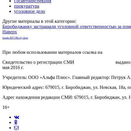
Госавтоинспекция
прокуратура
уголовное дело
Другие материалы в этой категории:
Биробиджанку застращали уголовной ответственностью за пом
Наверх
Joomla SEF URLs by Artio
При любом использовании материалов ссылка на
gorodnabire.ru
Свидетельство о регистрации СМИ
ЭЛ № ФС 77-65771
выдано 
мая 2016 г.
Учредитель: ООО «Альфа Плюс». Главный редактор: Петрук А
Юридический адрес: 679015, г. Биробиджан, ул. Невская, 18а, п
Адрес нахождения редакции СМИ: 679015, г. Биробиджан, ул. Н
16+