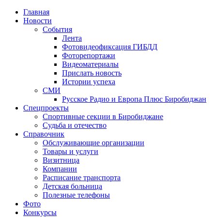
Главная
Новости
События
Лента
Фотовидеофиксация ГИБДД
4
Фоторепортажи
Видеоматериалы
Прислать новость
Истории успеха
СМИ
Русское Радио и Европа Плюс Биробиджан
Спецпроекты
Спортивные секции в Биробиджане
Судьба и отечество
Справочник
Обслуживающие организации
Товары и услуги
Визитница
Компании
Расписание транспорта
Детская больница
Полезные телефоны
Фото
Конкурсы