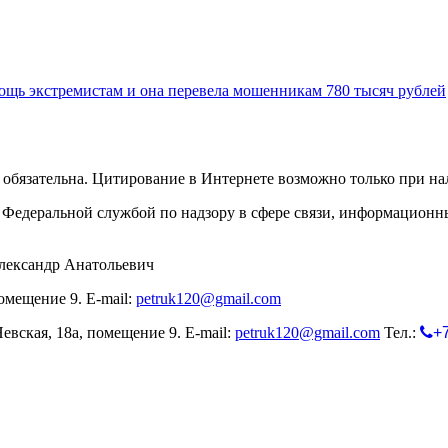
ощь экстремистам и она перевела мошенникам 780 тысяч рублей
обязательна. Цитирование в Интернете возможно только при н
Федеральной службой по надзору в сфере связи, информационн
лександр Анатольевич
омещение 9. E-mail:
petruk120@gmail.com
евская, 18а, помещение 9. E-mail:
petruk120@gmail.com
Тел.:
+