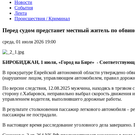
Новости
События
Лента
Происшествия / Криминал
Перед
судом
Перед судом предстанет местный житель по обви
предстанет
местный
среда, 01 июля 2026 19:00
житель
по
обвинению
в
БИРОБИДЖАН, 1 июля, «Город на Бире» - Соответствующая 
совершении
ДТП,
В прокуратуре Еврейской автономной области утверждено обви
в
(нарушение лицом, управляющим автомобилем, правил дорожно
котором
По версии следствия, 12.08.2025 мужчина, находясь в трезвом
погиб
сторону г.Хабаровск, неправильно выбрал скорость движения и
ребенок
управлением водителя, выполнявшего дорожные работы.
В результате столкновения пассажир легкового автомобиля – р
пассажиры не пострадали.
В настоящее время расследование уголовного дела завершено. П