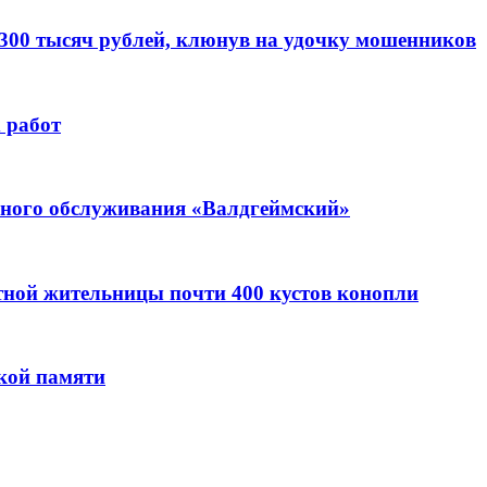
 300 тысяч рублей, клюнув на удочку мошенников
 работ
ьного обслуживания «Валдгеймский»
стной жительницы почти 400 кустов конопли
кой памяти