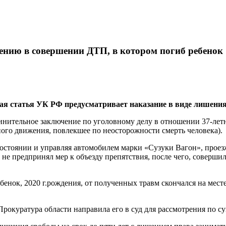
нению в совершении ДТП, в котором погиб ребенок
статья УК РФ предусматривает наказание в виде лишения с
нительное заключение по уголовному делу в отношении 37-летн
го движения, повлекшее по неосторожности смерть человека).
 состоянии и управляя автомобилем марки «Сузуки Вагон», прое
 не предпринял мер к объезду препятствия, после чего, соверши
ебенок, 2020 г.рождения, от полученных травм скончался на мес
рокуратура области направила его в суд для рассмотрения по су