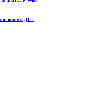
тков ФМБА России
 попавших в ДТП