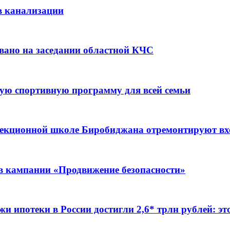
в канализации
вано на заседании областной КЧС
ую спортивную программу для всей семьи
ррекционной школе Биробиджана отремонтируют в
ов кампании «Продвижение безопасности»
жи ипотеки в России достигли 2,6* трлн рублей: э