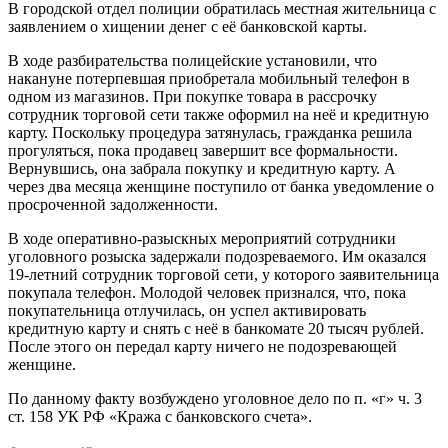
неё
В городской отдел полиции обратилась местная жительница с
20
заявлением о хищении денег с её банковской карты.
тысяч
рублей
В ходе разбирательства полицейские установили, что
накануне потерпевшая приобретала мобильный телефон в
одном из магазинов. При покупке товара в рассрочку
сотрудник торговой сети также оформил на неё и кредитную
карту. Поскольку процедура затянулась, гражданка решила
прогуляться, пока продавец завершит все формальности.
Вернувшись, она забрала покупку и кредитную карту. А
через два месяца женщине поступило от банка уведомление о
просроченной задолженности.
В ходе оперативно-разыскных мероприятий сотрудники
уголовного розыска задержали подозреваемого. Им оказался
19-летний сотрудник торговой сети, у которого заявительница
покупала телефон. Молодой человек признался, что, пока
покупательница отлучилась, он успел активировать
кредитную карту и снять с неё в банкомате 20 тысяч рублей.
После этого он передал карту ничего не подозревающей
женщине.
По данному факту возбуждено уголовное дело по п. «г» ч. 3
ст. 158 УК РФ «Кража с банковского счета».