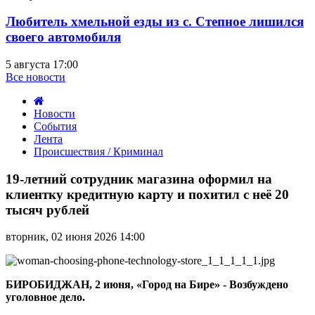
Любитель хмельной езды из с. Степное лишился
своего автомобиля
5 августа 17:00
Все новости
Новости
События
Лента
Происшествия / Криминал
19-
летний
19-летний сотрудник магазина оформил на
сотрудник
клиентку кредитную карту и похитил с неё 20
магазина
тысяч рублей
оформил
на
вторник, 02 июня 2026 14:00
клиентку
кредитную
карту
и
БИРОБИДЖАН, 2 июня, «Город на Бире» -
В
озбуждено
похитил
уголовное дело.
с