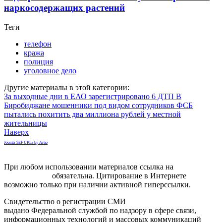
наркосодержащих растений
Теги
телефон
кража
полиция
уголовное дело
Другие материалы в этой категории:
За выходные дни в ЕАО зарегистрировано 6 ДТП
В
Биробиджане мошенники под видом сотрудников ФСБ
пытались похитить два миллиона рублей у местной
жительницы
Наверх
Joomla SEF URLs by Artio
При любом использовании материалов ссылка на
gorodnabire.ru
обязательна. Цитирование в Интернете
возможно только при наличии активной гиперссылки.
Свидетельство о регистрации СМИ
ЭЛ № ФС 77-65771
выдано Федеральной службой по надзору в сфере связи,
информационных технологий и массовых коммуникаций