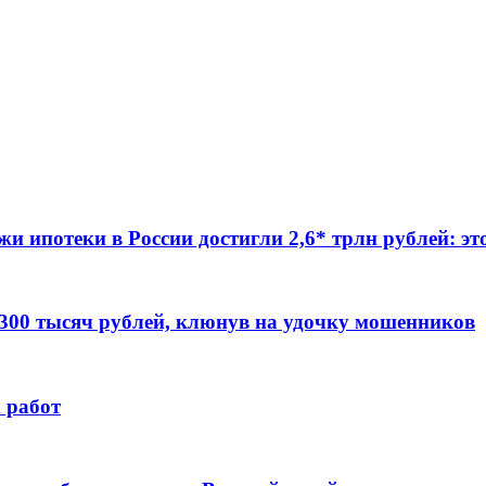
жи ипотеки в России достигли 2,6* трлн рублей: э
 300 тысяч рублей, клюнув на удочку мошенников
 работ