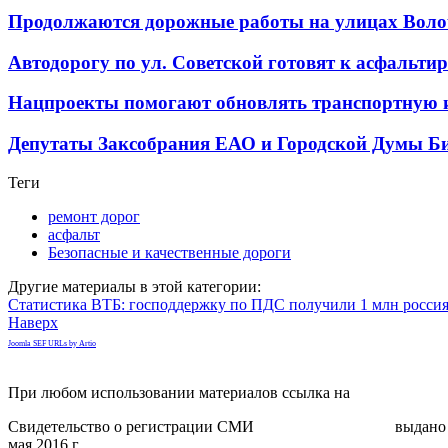
Продолжаются дорожные работы на улицах Воло
Автодорогу по ул. Советской готовят к асфальт
Нацпроекты помогают обновлять транспортную 
Депутаты Заксобрания ЕАО и Городской Думы Би
Теги
ремонт дорог
асфальт
Безопасные и качественные дороги
Другие материалы в этой категории:
Статистика ВТБ: господдержку по ПДС получили 1 млн росси
Наверх
Joomla SEF URLs by Artio
При любом использовании материалов ссылка на
gorodnabire.ru
Свидетельство о регистрации СМИ
ЭЛ № ФС 77-65771
выдано 
мая 2016 г.