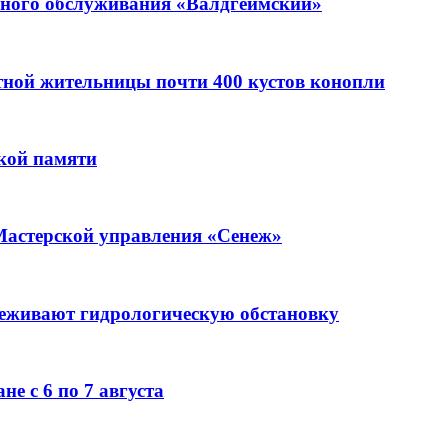
ьного обслуживания «Валдгеймский»
стной жительницы почти 400 кустов конопли
кой памяти
Мастерской управления «Сенеж»
леживают гидрологическую обстановку
е с 6 по 7 августа