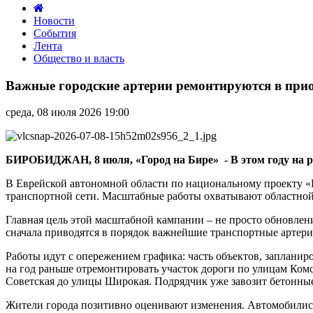
Новости
События
Лента
Общество и власть
Важные
городские
Важные городские артерии ремонтируются в при
артерии
ремонтируются
среда, 08 июля 2026 19:00
в
приоритетном
порядке
БИРОБИДЖАН, 8 июля, «Город на Бире» - В этом году на р
В Еврейской автономной области по национальному проекту 
транспортной сети. Масштабные работы охватывают областной
Главная цель этой масштабной кампании – не просто обновлен
сначала приводятся в порядок важнейшие транспортные артери
Работы идут с опережением графика: часть объектов, заплани
на год раньше отремонтировать участок дороги по улицам Комс
Советская до улицы Широкая. Подрядчик уже завозит бетонны
Жители города позитивно оценивают изменения. Автомобилисты