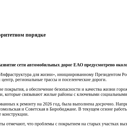
оритетном порядке
азвитие сети автомобильных дорог ЕАО предусмотрено около
«Инфраструктура для жизни», инициированному Президентом Р
 центр, региональные трассы и поселенческие дороги.
ие покрытия, а обеспечение безопасности и качества жизни го
и, которые связывают жилые районы с ключевыми социальными о
рованных к ремонту на 2026 год, была выполнена досрочно. На
омольская и Советская в Биробиджане. В текущем сезоне работы
е конструкции.
 отмечают, что проблемы с покрытием на старых участках вызы