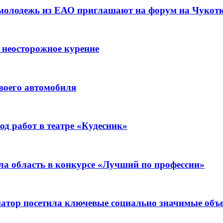
 молодежь из ЕАО приглашают на форум на Чукот
 неосторожное курение
воего автомобиля
д работ в театре «Кудесник»
ла область в конкурсе «Лучший по профессии»
рнатор посетила ключевые социально значимые о