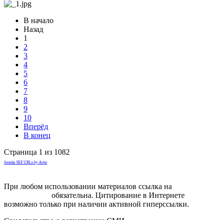
В начало
Назад
1
2
3
4
5
6
7
8
9
10
Вперёд
В конец
Страница 1 из 1082
Joomla SEF URLs by Artio
При любом использовании материалов ссылка на
gorodnabire.ru
обязательна. Цитирование в Интернете
возможно только при наличии активной гиперссылки.