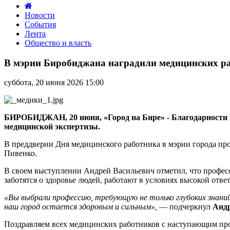
Новости
События
Лента
Общество и власть
В
мэрии
В мэрии Биробиджана наградили медицинских р
Биробиджана
наградили
суббота, 20 июня 2026 15:00
медицинских
работников
БИРОБИДЖАН, 20 июня, «Город на Бире» - Благодарности и
медицинской экспертизы.
В преддверии Дня медицинского работника в мэрии города пр
Пивенко.
В своем выступлении Андрей Васильевич отметил, что профес
заботятся о здоровье людей, работают в условиях высокой отве
«Вы выбрали профессию, требующую не только глубоких знаний,
наш город остается здоровым и сильным»,
— подчеркнул
Андр
Поздравляем всех медицинских работников с наступающим п