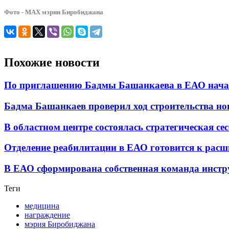
Фото - МАХ мэрии Биробиджана
Похожие новости
По приглашению Бадмы Башанкаева в ЕАО начал
Бадма Башанкаев проверил ход строительства н
В областном центре состоялась стратегическая се
Отделение реабилитации в ЕАО готовится к рас
В ЕАО сформирована собственная команда инстр
Теги
медицина
награждение
мэрия Биробиджана