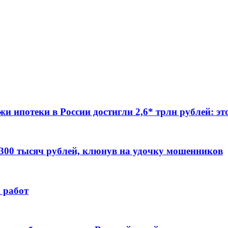
жи ипотеки в России достигли 2,6* трлн рублей: э
 300 тысяч рублей, клюнув на удочку мошенников
 работ