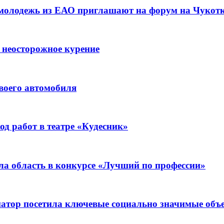
 молодежь из ЕАО приглашают на форум на Чукот
 неосторожное курение
воего автомобиля
д работ в театре «Кудесник»
ла область в конкурсе «Лучший по профессии»
рнатор посетила ключевые социально значимые о