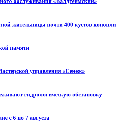
ьного обслуживания «Валдгеймский»
стной жительницы почти 400 кустов конопли
кой памяти
Мастерской управления «Сенеж»
леживают гидрологическую обстановку
е с 6 по 7 августа