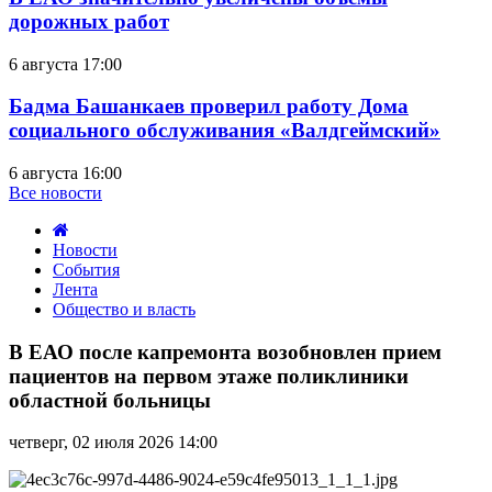
дорожных работ
6 августа 17:00
Бадма Башанкаев проверил работу Дома
социального обслуживания «Валдгеймский»
6 августа 16:00
Все новости
Новости
События
Лента
Общество и власть
В
ЕАО
В ЕАО после капремонта возобновлен прием
после
пациентов на первом этаже поликлиники
капремонта
областной больницы
возобновлен
прием
четверг, 02 июля 2026 14:00
пациентов
на
первом