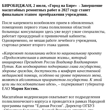
этаже
БИРОБИДЖАН, 2 июля, «Город на Бире» - Завершение
поликлиники
масштабных ремонтных работ в 2027 году станет
областной
финальным этапом преображения учреждения.
больницы
После капремонта возобновлен прием в обновленных
помещениях первого этажа поликлиники областной
больницы: консультации здесь уже ведут узкие специалисты,
работает процедурный и прививочный кабинеты.
Одновременно, не мешая работе лечебного учреждения,
стартовал ремонт второго этажа здания.
«Капремонт поликлиники ведем по национальному проекту
«Продолжительная и активная жизнь», который
инициировал Президент России Владимир Владимирович
Путин. Как неоднократно подчеркивал глава государства,
здоровье граждан, доступность и комфорт качественной
медицинской помощи, особенно на уровне первичного звена,
являются абсолютным приоритетом государства. К этой
цели мы последовательно идем»,
– подчеркивает губернатор
ЕАО
Мария Костюк.
Масштабная модернизация охватывает все подразделения
поликлинического корпуса и проводится в рамках Народной
программы партии "Единая Россия". Директор ОГБУЗ