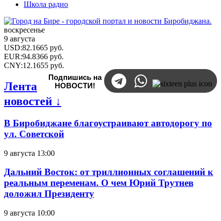
Школа радио
воскресенье
9 августа
USD
:
82.1665
руб.
EUR
:
94.8366
руб.
CNY
:
12.1655
руб.
Подпишись на
Лента
НОВОСТИ!
новостей ↓
В Биробиджане благоустраивают автодорогу по
ул. Советской
9 августа 13:00
Дальний Восток: от триллионных соглашений к
реальным переменам. О чем Юрий Трутнев
доложил Президенту
9 августа 10:00