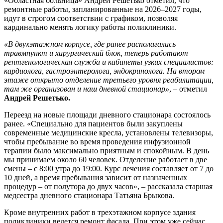
«Областная больница» Андрей Решетько отметил, что
ремонтные работы, запланированные на 2026–2027 годы,
идут в строгом соответствии с графиком, позволяя
кардинально менять логику работы поликлиники.
«В двухэтажном корпусе, где ранее располагались
травмпункт и хирургический блок, теперь работают
рентгенологическая служба и кабинеты узких специалистов:
кардиолога, гастроэнтеролога, эндокринолога. На втором
этаже открыто отделение третьего уровня реабилитации,
там же организован и наш дневной стационар»
, – отметил
Андрей Решетько.
Переезд на новые площади дневного стационара состоялось
ранее. «Специально для пациентов были закуплены
современные медицинские кресла, установлены телевизоры,
чтобы пребывание во время проведения инфузионной
терапии было максимально приятным и спокойным. В день
мы принимаем около 60 человек. Отделение работает в две
смены – с 8:00 утра до 19:00. Курс лечения составляет от 7 до
10 дней, а время пребывания зависит от назначенных
процедур – от полутора до двух часов», – рассказала старшая
медсестра дневного стационара Татьяна Брыкова.
Кроме внутренних работ в трехэтажном корпусе здания
поликлиники ведется ремонт фасада. При этом уже сейчас