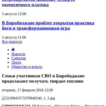
ежемесячного платежа
5 августа 12:00
В Биробиджане пройдет открытая практика
йоги и трансформационная игра
5 августа 11:00
Все новости
Новости
События
Лента
Общество и власть
Семьи
участников
Семьи участников СВО в Биробиджане
СВО
продолжают получать твердое топливо
в
Биробиджане
вторник, 17 февраля 2026 12:00
продолжают
получать
твердое
топливо