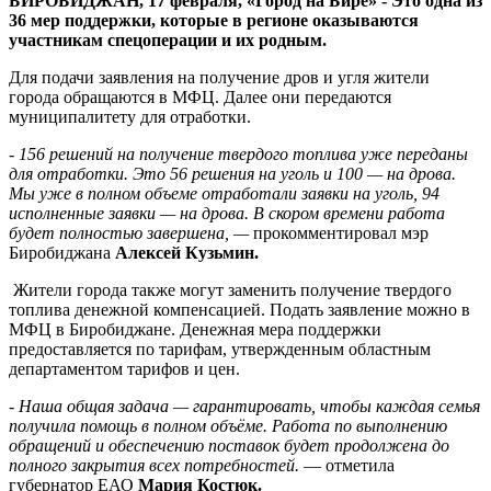
БИРОБИДЖАН, 17 февраля, «Город на Бире» - Это одна из
36 мер поддержки, которые в регионе оказываются
участникам спецоперации и их родным.
Для подачи заявления на получение дров и угля жители
города обращаются в МФЦ. Далее они передаются
муниципалитету для отработки.
-
156 решений на получение твердого топлива уже переданы
для отработки. Это 56 решения на уголь и 100 — на дрова.
Мы уже в полном объеме отработали заявки на уголь, 94
исполненные заявки — на дрова. В скором времени работа
будет полностью завершена, —
прокомментировал мэр
Биробиджана
Алексей Кузьмин.
Жители города также могут заменить получение твердого
топлива денежной компенсацией. Подать заявление можно в
МФЦ в Биробиджане. Денежная мера поддержки
предоставляется по тарифам, утвержденным областным
департаментом тарифов и цен.
-
Наша общая задача — гарантировать, чтобы каждая семья
получила помощь в полном объёме. Работа по выполнению
обращений и обеспечению поставок будет продолжена до
полного закрытия всех потребностей.
— отметила
губернатор ЕАО
Мария Костюк.