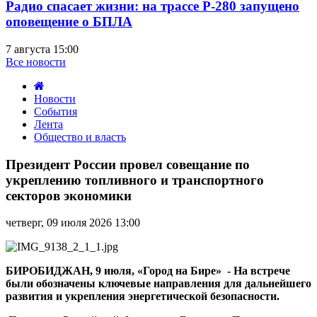
Радио спасает жизни: на трассе Р-280 запущено
оповещение о БПЛА
7 августа 15:00
Все новости
Новости
События
Лента
Общество и власть
Президент
России
Президент России провел совещание по
провел
укреплению топливного и транспортного
совещание
секторов экономики
по
укреплению
четверг, 09 июля 2026 13:00
топливного
и
транспортного
секторов
БИРОБИДЖАН, 9 июля, «Город на Бире» - На встрече
экономики
были обозначены ключевые направления для дальнейшего
развития и укрепления энергетической безопасности.