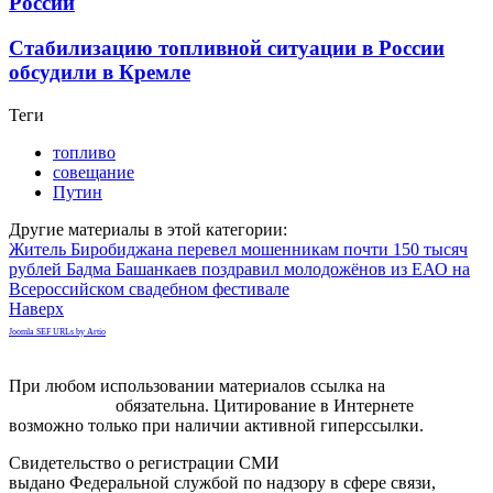
России
Стабилизацию топливной ситуации в России
обсудили в Кремле
Теги
топливо
совещание
Путин
Другие материалы в этой категории:
Житель Биробиджана перевел мошенникам почти 150 тысяч
рублей
Бадма Башанкаев поздравил молодожёнов из ЕАО на
Всероссийском свадебном фестивале
Наверх
Joomla SEF URLs by Artio
При любом использовании материалов ссылка на
gorodnabire.ru
обязательна. Цитирование в Интернете
возможно только при наличии активной гиперссылки.
Свидетельство о регистрации СМИ
ЭЛ № ФС 77-65771
выдано Федеральной службой по надзору в сфере связи,