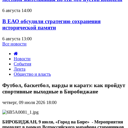
6 августа 14:00
В ЕАО обсудили стратегию сохранения
исторической памяти
6 августа 13:00
Все новости
Новости
События
Лента
Общество и власть
Футбол,
баскетбол,
Футбол, баскетбол, нарды и каратэ: как пройдут
нарды
спортивные выходные в Биробиджане
и
каратэ:
четверг, 09 июля 2026 18:00
как
пройдут
спортивные
выходные
БИРОБИДЖАН, 9 июля, «Город на Бире» - Мероприятия
в
проходят в рамках Всероссийского марафона сторонников