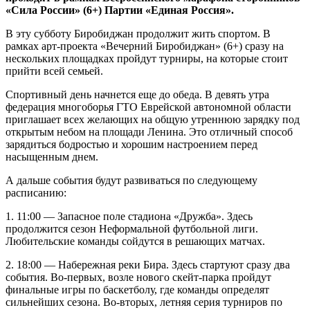
Биробиджане
«Сила России» (6+) Партии «Единая Россия».
В эту субботу Биробиджан продолжит жить спортом. В
рамках арт-проекта «Вечерний Биробиджан» (6+) сразу на
нескольких площадках пройдут турниры, на которые стоит
прийти всей семьей.
Спортивный день начнется еще до обеда. В девять утра
федерация многоборья ГТО Еврейской автономной области
приглашает всех желающих на общую утреннюю зарядку под
открытым небом на площади Ленина. Это отличный способ
зарядиться бодростью и хорошим настроением перед
насыщенным днем.
А дальше события будут развиваться по следующему
расписанию:
1. 11:00 — Запасное поле стадиона «Дружба». Здесь
продолжится сезон Неформальной футбольной лиги.
Любительские команды сойдутся в решающих матчах.
2. 18:00 — Набережная реки Бира. Здесь стартуют сразу два
события. Во-первых, возле нового скейт-парка пройдут
финальные игры по баскетболу, где команды определят
сильнейших сезона. Во-вторых, летняя серия турниров по