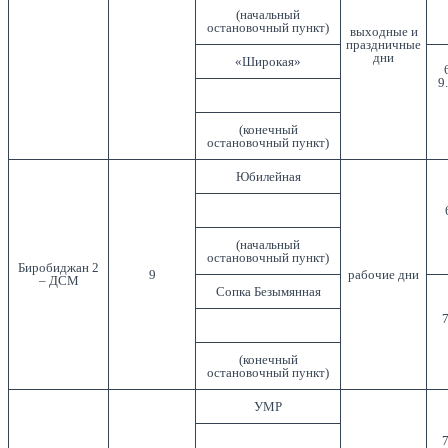
(начальный
остановочный пункт)
выходные и
праздничные
дни
«Широкая»
9
(конечный
остановочный пункт)
Юбилейная
(начальный
остановочный пункт)
Биробиджан 2
9
рабочие дни
– ДСМ
Сопка Безымянная
7
(конечный
остановочный пункт)
УМР
7