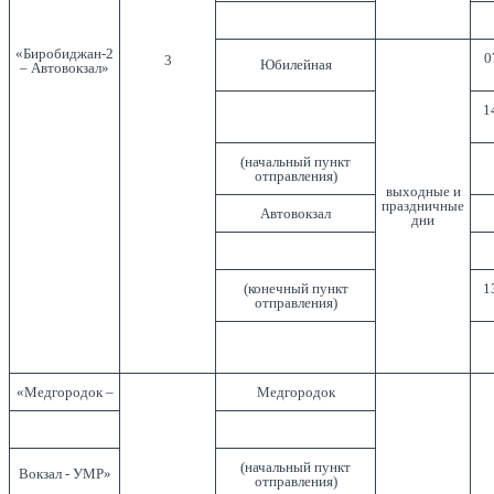
«Биробиджан-2
0
3
Юбилейная
– Автовокзал»
1
(начальный пункт
отправления)
выходные и
праздничные
Автовокзал
дни
(конечный пункт
1
отправления)
«Медгородок –
Медгородок
(начальный пункт
Вокзал - УМР»
отправления)