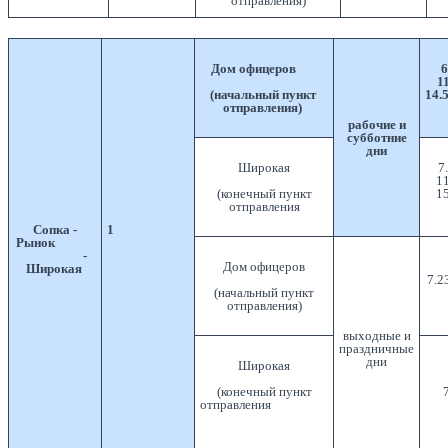
отправления)
Дом офицеров
6
11
(начальный пункт
14.5
отправления)
рабочие и
субботние
дни
Широкая
7
11
(конечный пункт
15
отправления
Сопка -
1
Рынок
-
Дом офицеров
Широкая
7.2
(начальный пункт
отправления)
выходные и
праздничные
дни
Широкая
(конечный пункт
7
отправления