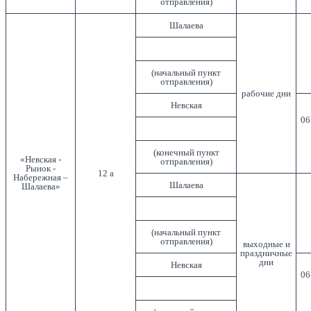
отправления)
Шалаева
(начальный пункт
отправления)
рабочие дни
Невская
06
(конечный пункт
«Невская -
отправления)
Рынок -
12 а
Набережная –
Шалаева
Шалаева»
(начальный пункт
отправления)
выходные и
праздничные
дни
Невская
06