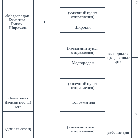
7
(конечный пункт
«Медгородок -
отправления)
Бумагина -
19 а
Рынок –
Широкая
Широкая»
(начальный пункт
отправления)
выходные и
праздничные
дни
Медгородок
(конечный пункт
отправления)
«Бумагина -
Дачный пос. 13
пос. Бумагина
км»
7
(начальный пункт
(дачный сезон)
отправления)
рабочие дни