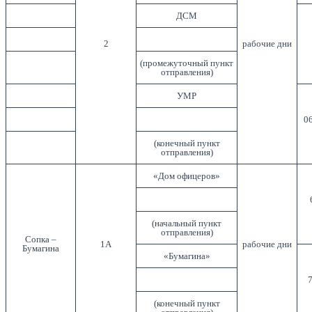
ДСМ
2
рабочие дни
(промежуточный пункт
отправления)
УМР
06
(конечный пункт
отправления)
«Дом офицеров»
(начальный пункт
отправления)
Сопка –
1А
рабочие дни
Бумагина
«Бумагина»
7
(конечный пункт