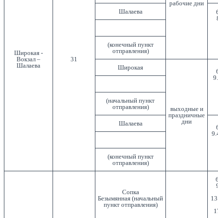
рабочие дни
Шалаева
(конечный пункт
отправления)
Широкая -
Вокзал –
31
Шалаева
Широкая
9
(начальный пункт
отправления)
выходные и
праздничные
дни
Шалаева
9.
(конечный пункт
отправления)
6
Сопка
Безымянная (начальный
13
пункт отправления)
1