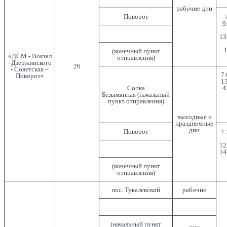
рабочие дни
Поворот
7
9
13
1
(конечный пункт
«ДСМ - Вокзал
отправления)
- Дзержинского
26
- Советская –
7.
Поворот»
13
Сопка
4
Безымянная (начальный
пункт отправления)
выходные и
праздничные
дни
Поворот
7.
12
14
(конечный пункт
отправления)
пос. Тукалевский
рабочие
(начальный пункт