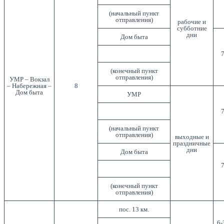
(начальный пункт
отправления)
рабочие и
субботние
дни
Дом быта
7
(конечный пункт
отправления)
УМР – Вокзал
– Набережная –
8
Дом быта
УМР
7
(начальный пункт
отправления)
выходные и
праздничные
дни
Дом быта
7
(конечный пункт
отправления)
пос. 13 км.
6-