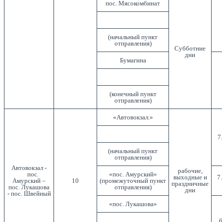
пос. Мясокомбинат
(начальный пункт
отправления)
Субботние
дни
Бумагина
(конечный пункт
отправления)
«Автовокзал.»
7
(начальный пункт
отправления)
Автовокзал -
рабочие,
пос.
«пос. Амурский»
выходные и
7
Амурский –
10
(промежуточный пункт
праздничные
пос. Лукашова
отправления)
дни
- пос. Швейный
«пос. Лукашова»
6