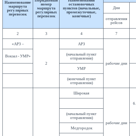
Порядковый
Наименования
Наименование
номер
остановочных
маршрута
Дни
маршрута
пунктов (начальные,
регулярных
регулярных
промежуточные,
перевозок
перевозок
конечные)
отправления
рейсов
2
3
4
7
«АРЗ –
АРЗ
(начальный пункт
Вокзал - УМР»
отправления)
2
рабочие дни
УМР
(конечный пункт
отправления)
Широкая
6
(начальный пункт
отправления)
рабочие дни
Медгородок