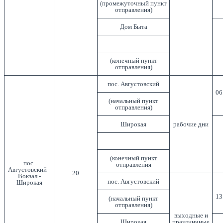
(промежуточный пункт
отправления)
Дом Быта
(конечный пункт
отправления)
пос. Августовский
06
(начальный пункт
отправления)
Широкая
рабочие дни
(конечный пункт
пос.
отправления
Августовский -
20
Вокзал -
пос. Августовский
Широкая
13
(начальный пункт
отправления)
выходные и
Широкая
праздничные