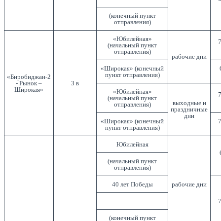
(конечный пункт
отправления)
«Юбилейная»
7
(начальный пункт
отправления)
рабочие дни
«Широкая» (конечный
пункт отправления)
«Биробиджан-2
- Рынок –
3 в
Широкая»
«Юбилейная»
7
(начальный пункт
выходные и
отправления)
праздничные
дни
«Широкая» (конечный
7
пункт отправления)
Юбилейная
(начальный пункт
отправления)
40 лет Победы
рабочие дни
7
(конечный пункт