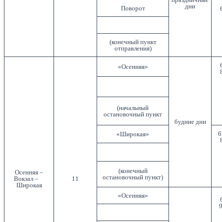
дни
Поворот
(конечный пункт
отправления)
«Осенняя»
(начальный
остановочный пункт
будние дни
6
«Широкая»
(конечный
Осенняя –
остановочный пункт)
Вокзал –
11
Широкая
«Осенняя»
9