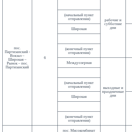
(начальный пункт
отправления)
рабочие и
субботние
дни
Широкая
пос.
(конечный пункт
Партизанский -
отправления)
Вокзал –
6
Широкая –
Междуозерная
Рынок – пос.
Партизанский
(начальный пункт
отправления)
выходные и
праздничные
дни
Широкая
(конечный пункт
отправления)
пос. Мясокомбинат