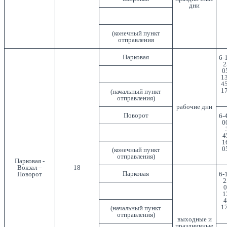
дни
(конечный пункт
отправления
Парковая
6-
2
0
13
45
17
(начальный пункт
отправления)
рабочие дни
Поворот
6-
0
4
1
0
(конечный пункт
отправления)
Парковая -
Вокзал –
18
Парковая
Поворот
6-
2
0
1
4
17
(начальный пункт
отправления)
выходные и
праздничные