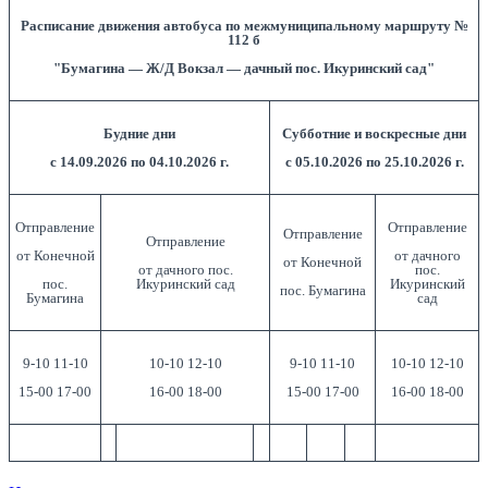
Расписание движения автобуса по межмуниципальному маршруту №
112 б
"Бумагина — Ж/Д Вокзал — дачный пос. Икуринский сад"
Будние дни
Субботние и воскресные дни
с 14.09.2026 по 04.10.2026 г.
с 05.10.2026 по 25.10.2026 г.
Отправление
Отправление
Отправление
Отправление
от Конечной
от дачного
от Конечной
от дачного пос.
пос.
пос.
Икуринский сад
Икуринский
пос. Бумагина
Бумагина
сад
9-10 11-10
10-10 12-10
9-10 11-10
10-10 12-10
15-00 17-00
16-00 18-00
15-00 17-00
16-00 18-00