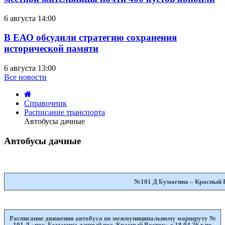
6 августа 14:00
В ЕАО обсудили стратегию сохранения
исторической памяти
6 августа 13:00
Все новости
Справочник
Расписание транспорта
Автобусы дачные
Автобусы дачные
воскресенье,
26
сентября
№101 Д Бумагина – Красный 
2010
16:23
Расписание движения автобуса по межмуниципальному маршруту №
101 Д «пос. Бумагина-дачный пос. Красный Восток» с 18.04.26 г по