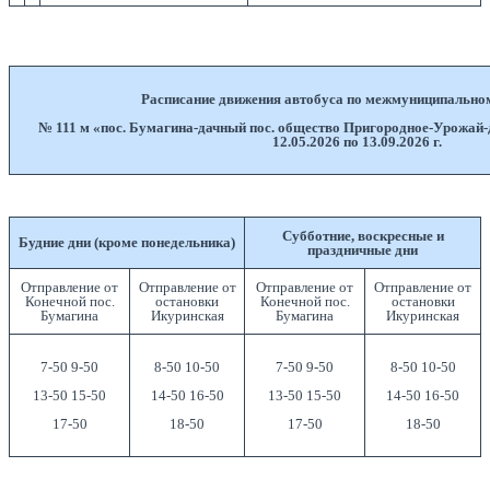
Расписание движения автобуса по межмуниципальн
№ 111 м «пос. Бумагина-дачный пос. общество Пригородное-Урожай-
12.05.2026 по 13.09.2026 г.
Субботние, воскресные и
Будние дни (кроме понедельника)
праздничные дни
Отправление от
Отправление от
Отправление от
Отправление от
Конечной пос.
остановки
Конечной пос.
остановки
Бумагина
Икуринская
Бумагина
Икуринская
7-50 9-50
8-50 10-50
7-50 9-50
8-50 10-50
13-50 15-50
14-50 16-50
13-50 15-50
14-50 16-50
17-50
18-50
17-50
18-50