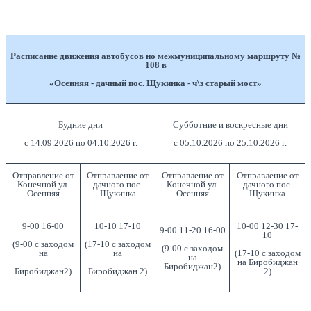
Расписание движения автобусов но межмуниципальному маршруту №
108 в
«Осенняя - дачный пос. Щукинка - ч\з старый мост»
Будние дни
Субботние и воскресные дни
с 14.09.2026 по 04.10.2026 г.
с 05.10.2026 по 25.10.2026 г.
Отправление от
Отправление от
Отправление от
Отправление от
Конечной ул.
дачного пос.
Конечной ул.
дачного пос.
Осенняя
Щукинка
Осенняя
Щукинка
9-00 16-00
10-10 17-10
10-00 12-30 17-
9-00 11-20 16-00
10
(9-00 с заходом
(17-10 с заходом
(9-00 с заходом
на
на
(17-10 с заходом
на
на Биробиджан
Биробиджан2)
Биробиджан2)
Биробиджан 2)
2)