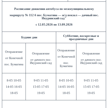
Расписание движения автобуса по межмуниципальному
маршруту № 112 б
пос. Бумагина — ж/д вокзал — дачный пос.
Икуринский сад"
с 12.05.2026 по 13.09.2026
Субботние, воскресные и
Будние дни
праздничные дни
Отправление
Отправление
Отправление
Отправление
от Конечной
от Конечной
от дачного пос.
от дачного пос.
Икуринский сад
пос.
Икуринский сад
пос. Бумагина
Бумагина
8-05 10-05
9-05 11-05
8-05 10-05
9-05 11-05
14-05 16-05
15-05 17-05
14-05 16-05
15-05 17-05
18-05
19-05
18-05
19-05