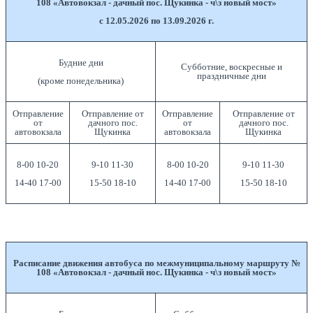
108 «Автовокзал - дачный пос. Щукинка - ч\з новый мост»
с 12.05.2026 по 13.09.2026 г.
Будние дни
Субботние, воскресные и
праздничные дни
(кроме понедельника)
Отправление
Отправление от
Отправление
Отправление от
от
дачного пос.
от
дачного пос.
автовокзала
Щукинка
автовокзала
Щукинка
8-00 10-20
9-10 11-30
8-00 10-20
9-10 11-30
14-40 17-00
15-50 18-10
14-40 17-00
15-50 18-10
Расписание движения автобуса по межмуниципальному маршруту №
108 «Автовокзал - дачный нос. Щукинка - ч\з новый мост»