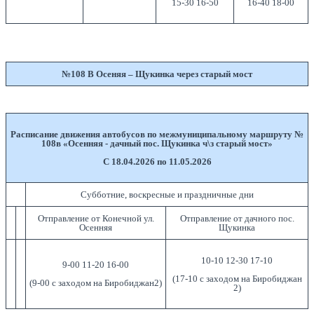
15-30 16-50
16-40 18-00
№108 В Осеняя – Щукинка через старый мост
Расписание движения автобусов по межмуниципальному маршруту №
108в «Осенняя - дачный пос. Щукинка ч\з старый мост»
С 18.04.2026 по 11.05.2026
Субботние, воскресные и праздничные дни
Отправление от Конечной ул.
Отправление от дачного пос.
Осенняя
Щукинка
10-10 12-30 17-10
9-00 11-20 16-00
(17-10 с заходом на Биробиджан
(9-00 с заходом на Биробиджан2)
2)